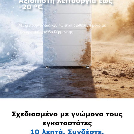
Αξιόπιστη λειτουργία έως
-20 °C
*Η λειτουργία έως -20 °C είναι διαθέσιμη μόνο με
προαιρετική μονάδα θέρμανσης.
Σχεδιασμένο με γνώμονα τους
εγκαταστάτες
10 λεπτά. Συνδέστε.