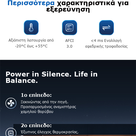
Περισσότερα
χαρακτηριστικά για
εξερεύνηση
Αξιόπιστη λειτουργία από
AFCI
<4 ms Εναλλαγή
-20°C έως +55°C
3.0
εφεδρικής τροφοδοσίας
Power in Silence. Life in
Balance.
1ο επίπεδο:
Ξεκινώντας από την πηγή.
Προσαρμοσμένος ανεμιστήρας
χαμηλού θορύβου
2ο επίπεδο:
Έξυπνος έλεγχος θερμοκρασίας.