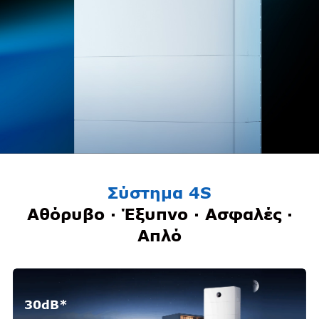
Σύστημα 4S
Αθόρυβο · Έξυπνο · Ασφαλές ·
Απλό
30dB*