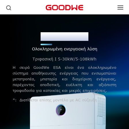
Σειρά ESA
Ολοκληρωμένη ενεργειακή λύση
Τριφασική I 5-30kW/5-108kWh
Η σειρά GoodWe ESA είναι ένα ολοκληρωμένο
σύστημα αποθήκευσης ενέργειας που ενσωματώνει
μετατροπέα, μπαταρία και διαχείριση ενέργειας,
παρέχοντας αποδοτική, ευέλικτη και αξιόπιστη
τροφοδοσία για κατοικίες και μικρές επιχειρήσεις.
*: Διατίθεται επίσης μοντέλο με AC σύζευξη