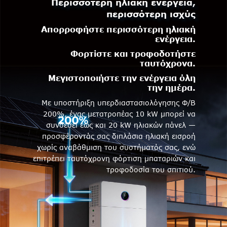
Περισσότερη ηλιακή ενέργεια,
περισσότερη ισχύς
Απορροφήστε περισσότερη ηλιακή
ενέργεια.
Φορτίστε και τροφοδοτήστε
ταυτόχρονα.
Μεγιστοποιήστε την ενέργεια όλη
την ημέρα.
Με υποστήριξη υπερδιαστασιολόγησης Φ/Β
200%, ένας μετατροπέας 10 kW μπορεί να
συνδέσει έως και 20 kW ηλιακών πάνελ —
προσφέροντάς σας διπλάσια ηλιακή εισροή
χωρίς αναβάθμιση του συστήματός σας, ενώ
επιτρέπει ταυτόχρονη φόρτιση μπαταριών και
τροφοδοσία του σπιτιού.