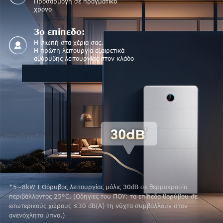
Προσαρμογή σε πραγματικό
χρόνο
3ο επίπεδο:
Η σιωπή στα χέρια σας.
Η πρώτη λειτουργία εξαιρετικά
αθόρυβης λειτουργίας στον κλάδο
*5~8kW I Θόρυβος λειτουργίας μόλις 30dB σε θερμοκρασία
περιβάλλοντος 25°C. (Οδηγίες του ΠΟΥ: τα επίπεδα θορύβου σε
εσωτερικούς χώρους ≤30 dB(A) τη νύχτα συμβάλλουν στον
ανενόχλητο ύπνο.)