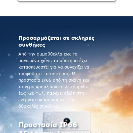
Προσαρμόζεται σε σκληρές
συνθήκες
Από την αμμοθύελλα έως το
παγωμένο χιόνι, το σύστημα έχει
κατασκευαστεί για να συνεχίζει να
τροφοδοτεί το σπίτι σας. Με
προστασία IP66 από τη σκόνη και
το νερό και αξιόπιστη λειτουργία
έως -20 °C*, παρέχει αξιόπιστη
ενέργεια ακόμη και στις πιο
δύσκολες συνθήκες.
Προστασία IP66