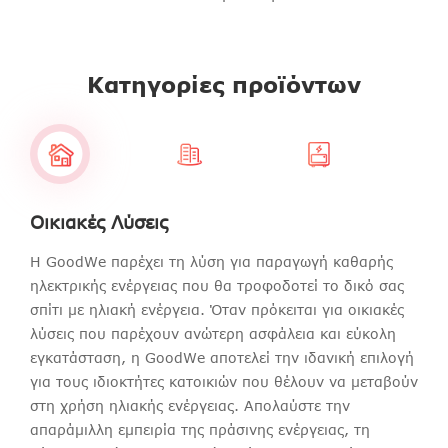
Κατηγορίες προϊόντων
Οικιακές Λύσεις
Εμπόριο και Βιομηχανία
Λύσεις αποθήκευσης ενέργειας
Η GoodWe παρέχει τη λύση για παραγωγή καθαρής
Η GoodWe παρέχει εμπορικές και βιομηχανικές
Εξερευνώντας και αξιοποιώντας τις έξυπνες
ηλεκτρικής ενέργειας που θα τροφοδοτεί το δικό σας
ενεργειακές λύσεις για αναδόχους μελέτης, προμήθειας
τεχνολογίες και την προηγμένη τεχνογνωσία, η
σπίτι με ηλιακή ενέργεια. Όταν πρόκειται για οικιακές
και κατασκευής (EPC), κατασκευαστικές εταιρείες και
GoodWe προσπαθεί αδιάκοπα να προσφέρει στους
λύσεις που παρέχουν ανώτερη ασφάλεια και εύκολη
ιδιοκτήτες-διαχειριστές για την αξιοποίηση των πόρων
χρήστες λύσεις αποθήκευσης για οικιακές και μικρής
εγκατάσταση, η GoodWe αποτελεί την ιδανική επιλογή
που προσφέρουν οι στέγες των κτισμάτων. Με
κλίμακας εμπορικές και βιομηχανικές ανάγκες με
για τους ιδιοκτήτες κατοικιών που θέλουν να μεταβούν
ασυναγώνιστη τεχνογνωσία και βελτιστοποιημένο
σκοπό την προστασία των χρηστών από το
στη χρήση ηλιακής ενέργειας. Απολαύστε την
σχεδιασμό, η GoodWe μπορεί να οδηγήσει συνολικά
αυξανόμενο κόστος της ηλεκτρικής ενέργειας. Στόχος
απαράμιλλη εμπειρία της πράσινης ενέργειας, τη
σε νέες πηγές εσόδων και αξία έργου για τους χρήστες
μας είναι να δημιουργούμε αξιόπιστες λύσεις για τους