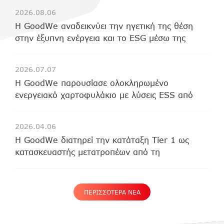
2026.08.06
Η GoodWe αναδεικνύει την ηγετική της θέση
στην έξυπνη ενέργεια και το ESG μέσω της
Έκθεσης Βιωσιμότητας 2025
2026.07.07
Η GoodWe παρουσίασε ολοκληρωμένο
ενεργειακό χαρτοφυλάκιο με λύσεις ESS από
Micro-Storage έως Utility-Scale στην Intersolar
2026
2026.04.06
Η GoodWe διατηρεί την κατάταξη Tier 1 ως
κατασκευαστής μετατροπέων από τη
BloombergNEF για το Α' τρίμηνο του 2026
ΠΕΡΙΣΣΟΤΕΡΑ ΝΕΑ