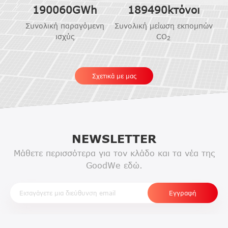
190060
GWh
189490
kτόνοι
Συνολική παραγόμενη
Συνολική μείωση εκπομπών
ισχύς
CO
2
Σχετικά με μας
NEWSLETTER
Μάθετε περισσότερα για τον κλάδο και τα νέα της
GoodWe εδώ.