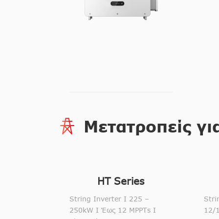
Μετατροπείς γι
HT Series
String Inverter I 225 –
Stri
250kW I Έως 12 MPPTs I
12/1