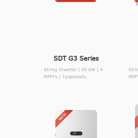
SDT G3 Series
String Inverter | 50 kW | 4
Stri
MPPTs | Τριφασικός
MPPT