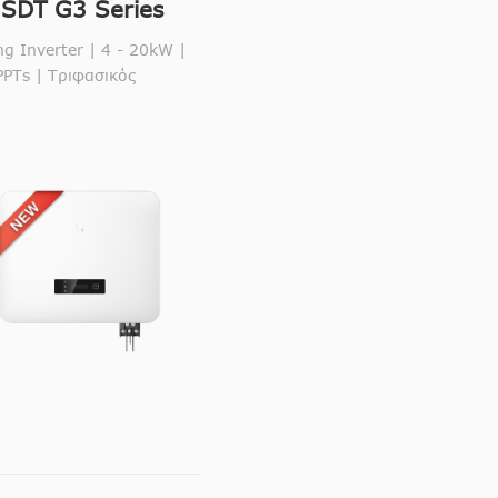
SDT G3 Series
ng Inverter | 4 - 20kW |
PTs | Τριφασικός