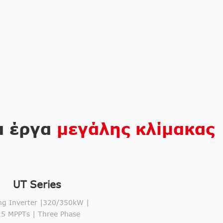
α έργα
μεγάλης κλίμακας
UT Series
ng Inverter |320/350kW |
5 MPPTs | Three Phase