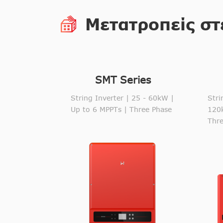
Μετατροπείς στ
SMT Series
String Inverter | 25 - 60kW |
Stri
Up to 6 MPPTs | Three Phase
120
Thr