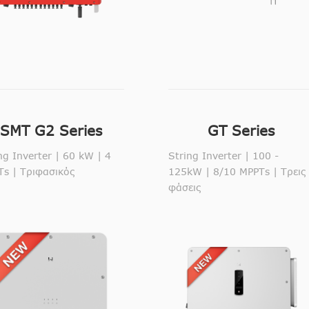
SMT G2 Series
GT Series
ng Inverter | 60 kW | 4
String Inverter | 100 -
s | Τριφασικός
125kW | 8/10 MPPTs | Τρεις
φάσεις