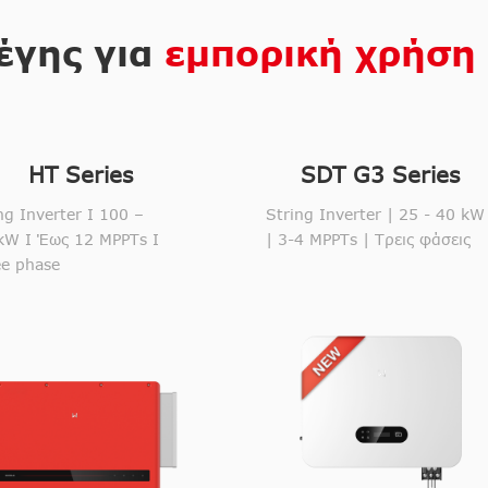
έγης για
εμπορική χρήση
HT Series
SDT G3 Series
ng Inverter I 100 –
String Inverter | 25 - 40 kW
kW I Έως 12 MPPTs I
| 3-4 MPPTs | Τρεις φάσεις
ee phase