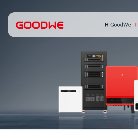
Η GoodWe
Π