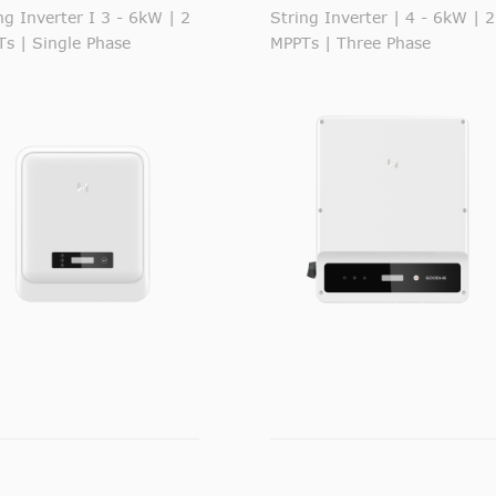
Series
ng Inverter I 3 - 6kW | 2
String Inverter | 4 - 6kW | 2
s | Single Phase
MPPTs | Three Phase