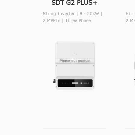
SDT G2 PLUS+
Series
String Inverter | 8 - 20kW |
Stri
2 MPPTs | Three Phase
2 MP