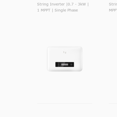
String Inverter |0.7 - 3kW |
Stri
1 MPPT | Single Phase
MPPT