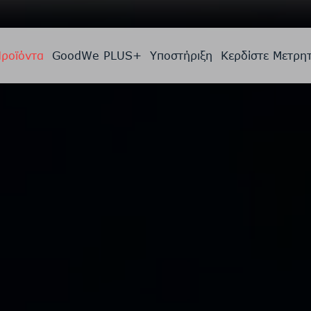
ροϊόντα
GoodWe PLUS+
Υποστήριξη
Κερδίστε Μετρη