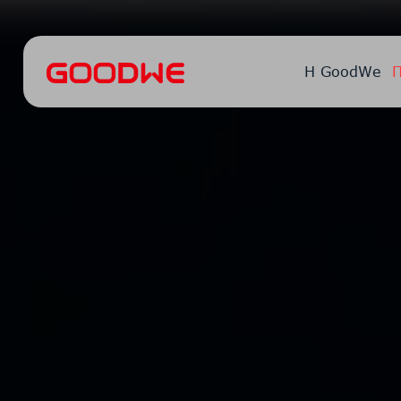
Η GoodWe
Π