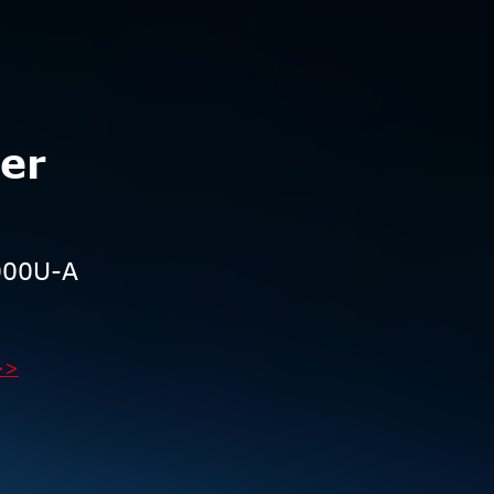
er
000U-A
>>