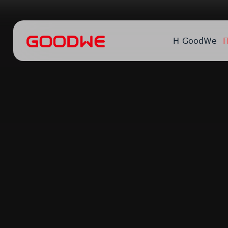
Η GoodWe
Π