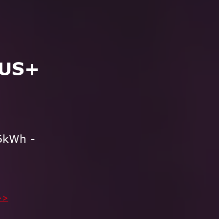
LUS+
6kWh -
>>