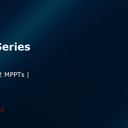
eries
 2 MPPTs |
>>