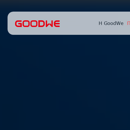
Η GoodWe
Π