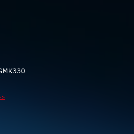
 GMK330
>>