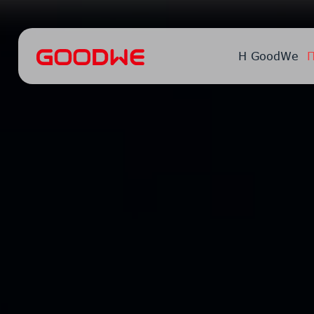
Η GoodWe
Π