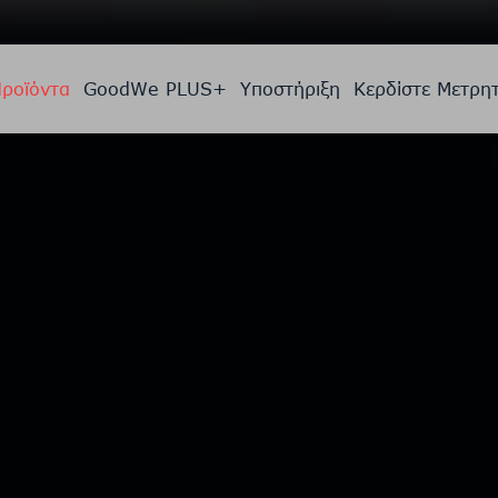
ροϊόντα
GoodWe PLUS+
Υποστήριξη
Κερδίστε Μετρη