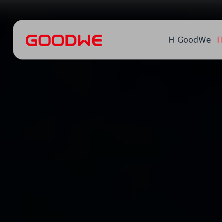
Η GoodWe
Π