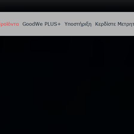
ροϊόντα
GoodWe PLUS+
Υποστήριξη
Κερδίστε Μετρη