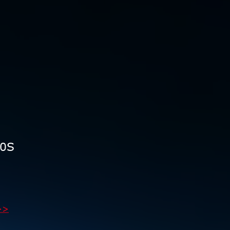
00S
>>