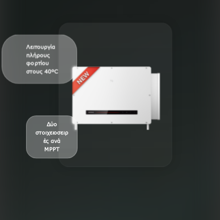
Λειτουργία
πλήρους
φορτίου
στους 40ºC
Δύο
στοιχειοσειρ
ές ανά
MPPT