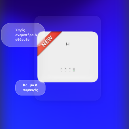
Χωρίς
ανεμιστήρα &
αθόρυβο
Κομψό &
συμπαγές