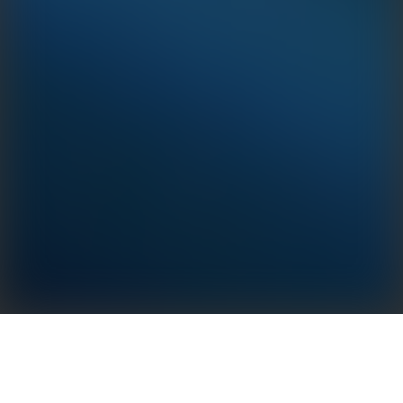
Το GoodWe HK3000 είναι μια λύση σχεδιασμένη για
την παρακολούθηση της κατανάλωσης ενέργειας