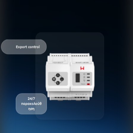
Export control
24/7
παρακολούθ
ηση