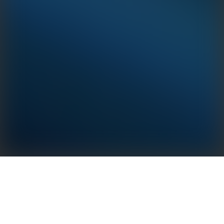
Η GoodWe παρέχει το SCU3000 (Solar
Communication Unit) για την επίτευξη βέλτιστης
συλλογής δεδομένων και κεντρικής παρακολούθησης
και συντήρησης για συσκευές εντός φωτοβολταϊκών