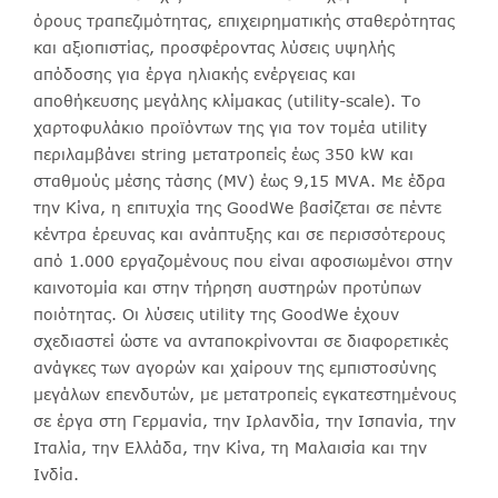
όρους τραπεζιμότητας, επιχειρηματικής σταθερότητας
και αξιοπιστίας, προσφέροντας λύσεις υψηλής
απόδοσης για έργα ηλιακής ενέργειας και
αποθήκευσης μεγάλης κλίμακας (utility-scale). Το
χαρτοφυλάκιο προϊόντων της για τον τομέα utility
περιλαμβάνει string μετατροπείς έως 350 kW και
σταθμούς μέσης τάσης (MV) έως 9,15 MVA. Με έδρα
την Κίνα, η επιτυχία της GoodWe βασίζεται σε πέντε
κέντρα έρευνας και ανάπτυξης και σε περισσότερους
από 1.000 εργαζομένους που είναι αφοσιωμένοι στην
καινοτομία και στην τήρηση αυστηρών προτύπων
ποιότητας. Οι λύσεις utility της GoodWe έχουν
σχεδιαστεί ώστε να ανταποκρίνονται σε διαφορετικές
ανάγκες των αγορών και χαίρουν της εμπιστοσύνης
μεγάλων επενδυτών, με μετατροπείς εγκατεστημένους
σε έργα στη Γερμανία, την Ιρλανδία, την Ισπανία, την
Ιταλία, την Ελλάδα, την Κίνα, τη Μαλαισία και την
Ινδία.