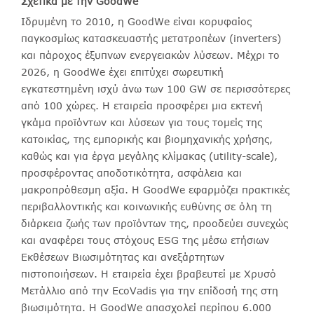
Σχετικά με την GoodWe
Ιδρυμένη το 2010, η GoodWe είναι κορυφαίος
παγκοσμίως κατασκευαστής μετατροπέων (inverters)
και πάροχος έξυπνων ενεργειακών λύσεων. Μέχρι το
2026, η GoodWe έχει επιτύχει σωρευτική
εγκατεστημένη ισχύ άνω των 100 GW σε περισσότερες
από 100 χώρες. Η εταιρεία προσφέρει μια εκτενή
γκάμα προϊόντων και λύσεων για τους τομείς της
κατοικίας, της εμπορικής και βιομηχανικής χρήσης,
καθώς και για έργα μεγάλης κλίμακας (utility-scale),
προσφέροντας αποδοτικότητα, ασφάλεια και
μακροπρόθεσμη αξία. Η GoodWe εφαρμόζει πρακτικές
περιβαλλοντικής και κοινωνικής ευθύνης σε όλη τη
διάρκεια ζωής των προϊόντων της, προοδεύει συνεχώς
και αναφέρει τους στόχους ESG της μέσω ετήσιων
Εκθέσεων Βιωσιμότητας και ανεξάρτητων
πιστοποιήσεων. Η εταιρεία έχει βραβευτεί με Χρυσό
Μετάλλιο από την EcoVadis για την επίδοσή της στη
βιωσιμότητα. Η GoodWe απασχολεί περίπου 6.000