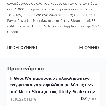
εργαζόμενους σε όλο τον κόσμο, εκ των οποίων πάνω
από 1.000 αφιερώνονται στην έρευνα και ανάπτυξη.
Το 2025, η GoodWe αναγνωρίστηκε ως Global Tier 1
Power Inverter Manufacturer από την BloombergNEF
(BNEF) και ως Tier 1 PV Inverter Supplier από την S&P
Global.
ΠΡΟΗΓΟΥΜΕΝΟ
ΕΠΟΜΕΝΟ
Προτεινόμενο
Η GoodWe παρουσίασε ολοκληρωμένο
ενεργειακό χαρτοφυλάκιο με λύσεις ESS
από Micro-Storage έως Utility-Scale στην
07
Intersolar 2026
/ 07
ΠΕΡΙΣΣΟΤΕΡΑ