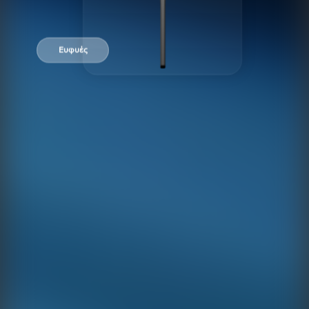
Ευφυές