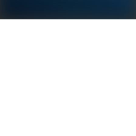
Η μονάδα GoodWe 4G είναι εύκολη στην εγκατάσταση
με σχεδιασμό Plug-Play και μπορεί να υποστηρίξει
διάφορους φορείς εκμετάλλευσης παγκοσμίως,
προσφέροντας στους πελάτες ευκολία και αξιοπιστία,
ειδικά σε απομακρυσμένες περιοχές χωρίς πρόσβαση
σε Wi-Fi.
IP65
Plug & Play
Σταθερό και αξιόπιστο
Ευρύ φάσμα εφαρμογών