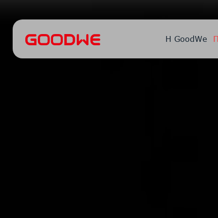
Η GoodWe
Π