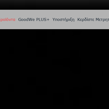
ροϊόντα
GoodWe PLUS+
Υποστήριξη
Κερδίστε Μετρη