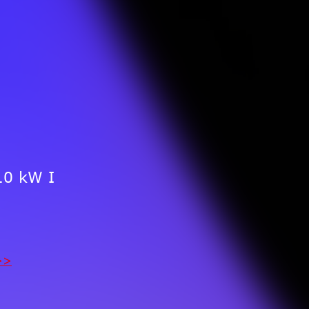
-10 kW I
>>