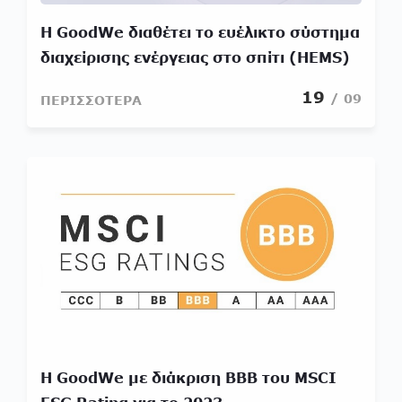
Η GoodWe διαθέτει το ευέλικτο σύστημα
διαχείρισης ενέργειας στο σπίτι (HEMS)
για την στρατηγική αντιμετώπιση των
19
/ 09
ΠΕΡΙΣΣΟΤΕΡΑ
δυναμικών ενεργειακών αναγκών της
Ευρώπης
Η GoodWe με διάκριση BBB του MSCI