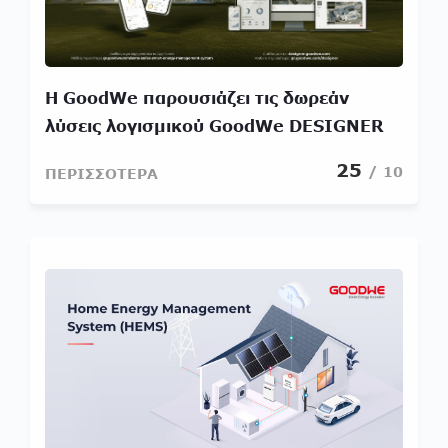
Η GoodWe παρουσιάζει τις δωρεάν
λύσεις λογισμικού GoodWe DESIGNER
και SEMS+ App για το σχεδιασμό και τη
25
/ 10
ΠΕΡΙΣΣΟΤΕΡΑ
διαχείριση της ηλιακής ενέργειας