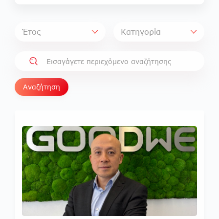
BloombergNEF για το Α' τρίμηνο
του 2026
Αναζήτηση