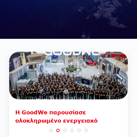
Η GoodWe διατηρεί την κατάταξη
Tier 1 ως κατασκευαστής
μετατροπέων από τη