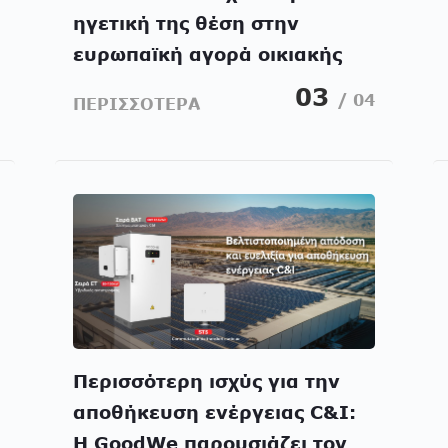
ηγετική της θέση στην
ευρωπαϊκή αγορά οικιακής
αποθήκευσης ενέργειας με
03
/ 04
ΠΕΡΙΣΣΟΤΕΡΑ
την παρουσίαση στο
Άμστερνταμ της πρώτης
παγκοσμίως πιστοποιημένης
λύσης χαμηλού θορύβου
Περισσότερη ισχύς για την
αποθήκευση ενέργειας C&I:
Η GoodWe παρουσιάζει τον