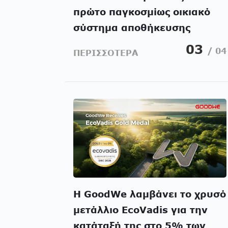
πρώτο παγκοσμίως οικιακό
σύστημα αποθήκευσης
ενέργειας All-in-One με
03
/ 04
ΠΕΡΙΣΣΟΤΕΡΑ
πιστοποίηση χαμηλού
θορύβου
Η GoodWe λαμβάνει το χρυσό
μετάλλιο EcoVadis για την
κατάταξή της στο 5% των