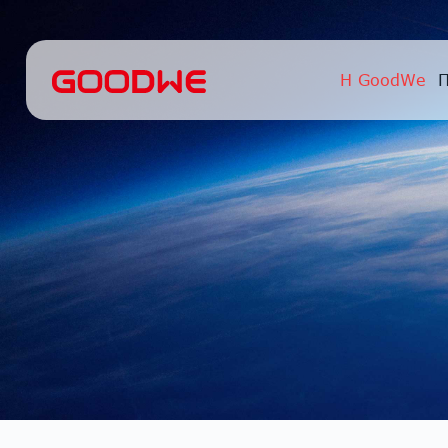
Η GoodWe
Π