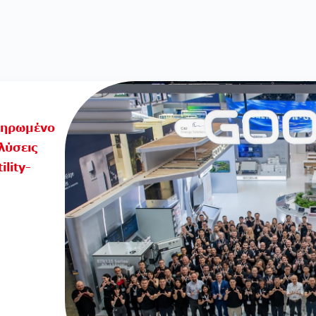
ληρωμένο
λύσεις
lity-