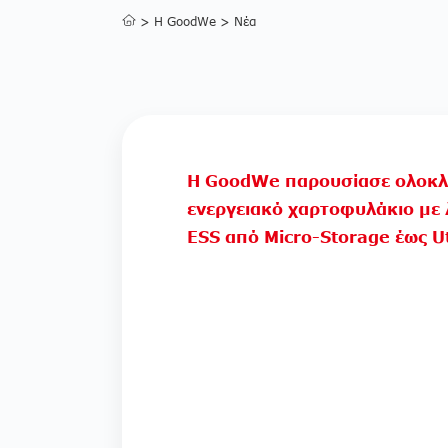
>
Η GoodWe
>
Νέα
Η GoodWe παρουσίασε ολοκ
ενεργειακό χαρτοφυλάκιο με 
ESS από Micro-Storage έως Uti
Scale στην Intersolar 2026