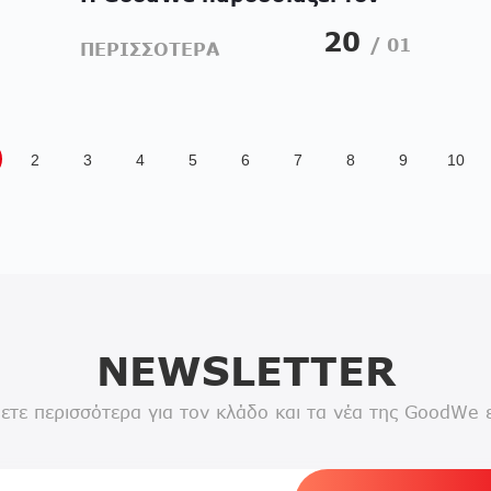
υβριδικό μετατροπέα 100kW
20
/ 01
ΠΕΡΙΣΣΟΤΕΡΑ
2
3
4
5
6
7
8
9
10
NEWSLETTER
ετε περισσότερα για τον κλάδο και τα νέα της GoodWe 