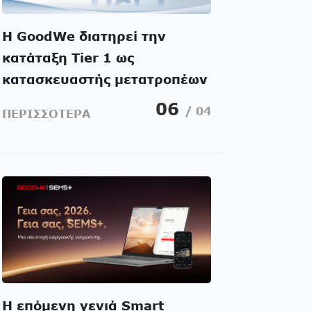
Η GoodWe διατηρεί την
κατάταξη Tier 1 ως
κατασκευαστής μετατροπέων
από τη BloombergNEF για το
06
/ 04
ΠΕΡΙΣΣΟΤΕΡΑ
Α' τρίμηνο του 2026
Η επόμενη γενιά Smart