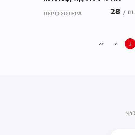
κορυφαίων εταιρειών σε
28
/ 01
ΠΕΡΙΣΣΟΤΕΡΑ
θέματα βιωσιμότητας
<<
<
1
Μάθ