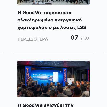
Η GoodWe παρουσίασε
ολοκληρωμένο ενεργειακό
χαρτοφυλάκιο με λύσεις ESS
από Micro-Storage έως
07
/ 07
ΠΕΡΙΣΣΟΤΕΡΑ
Utility-Scale στην Intersolar
2026
Η GoodWe ενισχύει την