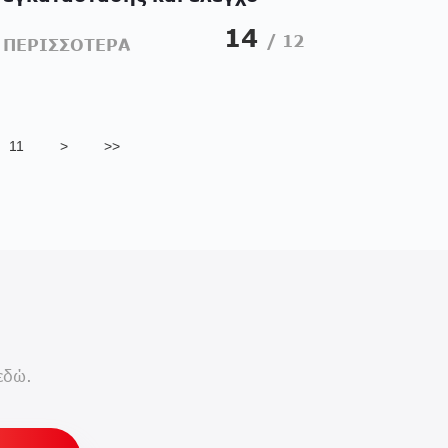
καλής λειτουργίας για έργα
14
/ 12
ΠΕΡΙΣΣΟΤΕΡΑ
αποθήκευσης C&I
11
>
>>
εδώ.